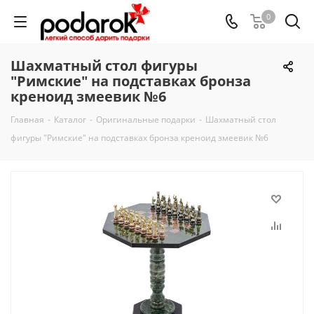
0
Шахматный стол фигуры
"Римские" на подставках бронза
креноид змеевик №6
Главная
-
Каталог
-
Оригинальные подарки
-
Шахматный стол
фигуры "Римские" на подставках бронза креноид змеевик №6