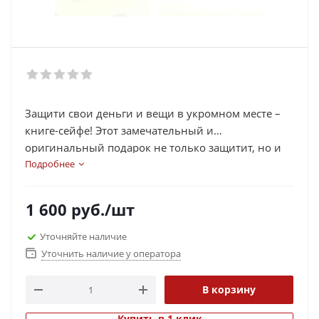
Защити свои деньги и вещи в укромном месте –
книге-сейфе! Этот замечательный и
оригинальный подарок не только защитит, но и
прекрасно дополнит интерьер вашей комнаты
Подробнее
своим стильным видом!
1 600
руб.
/шт
Уточняйте наличие
Уточнить наличие у оператора
В корзину
Купить в 1 клик