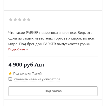
Что такое PARKER наверняка знают все. Ведь это
одна из самых известных торговых марок во всем
мире. Под брендом PARKER выпускаются ручки,
которыми были подписаны самые значимые
Подробнее
документы в истории. Сегодня PARKER – это
показатель стиля и статуса, а также олицетворение
4 900
руб.
/шт
высокого качества по всем стандартам.
Под заказ от 7 дней
Уточнить наличие у оператора
Под заказ