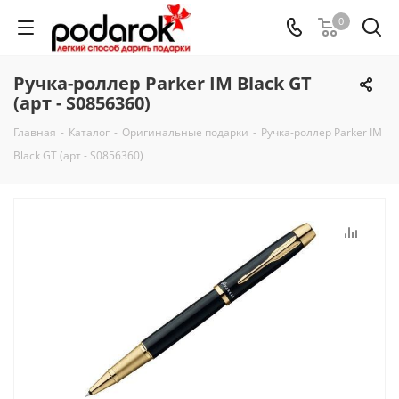
0
Ручка-роллер Parker IM Black GT
(арт - S0856360)
Главная
-
Каталог
-
Оригинальные подарки
-
Ручка-роллер Parker IM
Black GT (арт - S0856360)