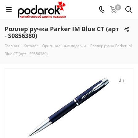
0
Роллер ручка Parker IM Blue CT (арт
- S0856380)
Главная
-
Каталог
-
Оригинальные подарки
-
Роллер ручка Parker IM
Blue CT (арт - S0856380)