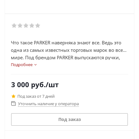
Что такое PARKER наверняка знают все. Ведь это
одна из самых известных торговых марок во всем
мире. Под брендом PARKER выпускаются ручки,
которыми были подписаны самые значимые
Подробнее
документы в истории. Сегодня PARKER – это
показатель стиля и статуса, а также олицетворение
3 000
руб.
/шт
высокого качества по всем стандартам.
Под заказ от 7 дней
Уточнить наличие у оператора
Под заказ