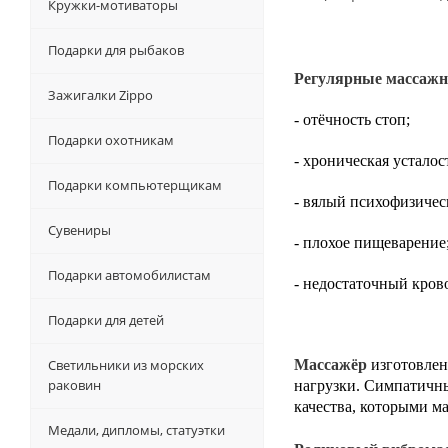
Кружки-мотиваторы
Подарки для рыбаков
Регулярные массажн
Зажигалки Zippo
- отёчность стоп;
Подарки охотникам
- хроническая устало
Подарки компьютерщикам
- вялый психофизичес
Сувениры
- плохое пищеварение
Подарки автомобилистам
- недостаточный крово
Подарки для детей
Светильники из морских
Массажёр
изготовлен
раковин
нагрузки. Симпатичн
качества, которыми м
Медали, дипломы, статуэтки