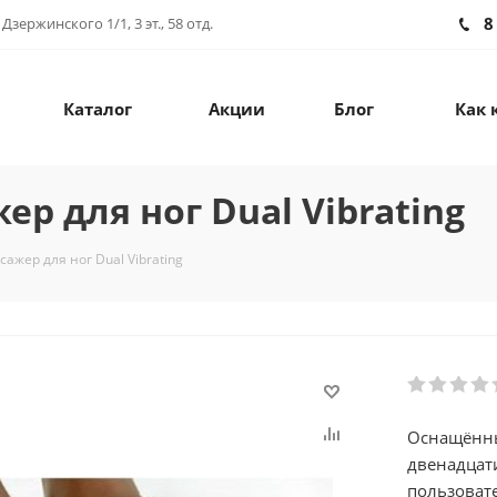
8
зержинского 1/1, 3 эт., 58 отд.
Каталог
Акции
Блог
Как 
р для ног Dual Vibrating
жер для ног Dual Vibrating
Оснащённы
двенадцати роликов этот замеч
пользоват