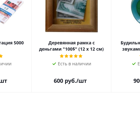
тация 5000
Деревянная рамка с
Будильн
деньгами "100$" (12 х 12 см)
звукам
личии
Есть в наличии
Е
/шт
600
руб.
/шт
90