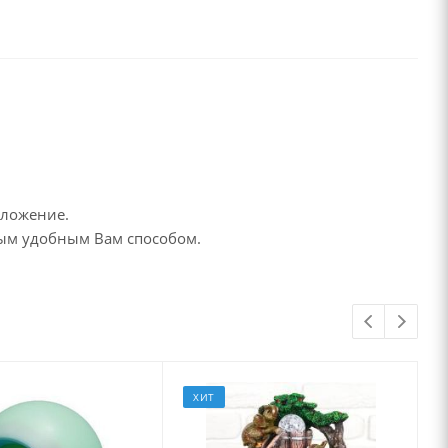
дложение.
бым удобным Вам способом.
ХИТ