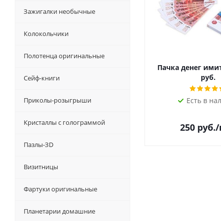
Зажигалки необычные
Колокольчики
Полотенца оригинальные
Пачка денег ими
руб.
Сейф-книги
Приколы-розыгрыши
Есть в на
Кристаллы с голограммой
250
руб.
Пазлы-ЗD
Визитницы
Фартуки оригинальные
Планетарии домашние