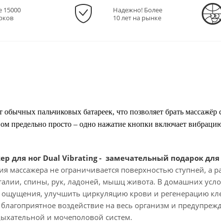
е 15000
Надежно! Более
рков
10 лет на рынке
т обычных пальчиковых батареек, что позволяет брать массажёр 
ом предельно просто – одно нажатие кнопки включает вибраци
 для ног Dual Vibrating - замечательный подарок для 
ия массажера не ограничивается поверхностью ступней, а ра
 талии, спины, рук, ладоней, мышц живота. В домашних усл
ощущения, улучшить циркуляцию крови и регенерацию кле
 благоприятное воздействие на весь организм и предупрежд
ыхательной и мочеполовой систем.