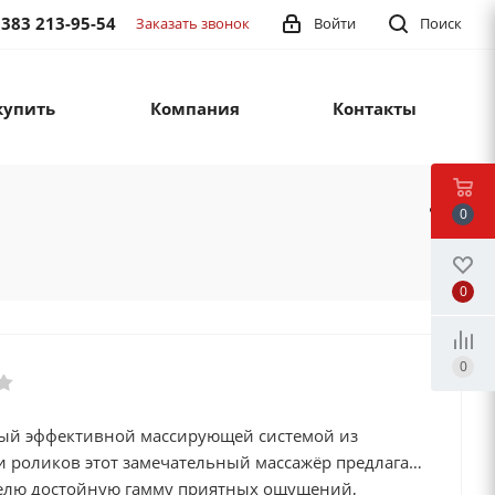
 383 213-95-54
Заказать звонок
Войти
Поиск
купить
Компания
Контакты
0
0
0
й эффективной массирующей системой из
ательный массажёр предлагает
елю достойную гамму приятных ощущений,