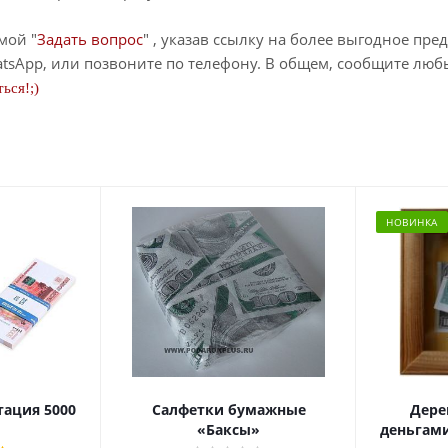
мой "
Задать вопрос
" , указав ссылку на более выгодное пре
tsApp, или позвоните по телефону. В общем, сообщите лю
ься!;)
НОВИНКА
тация 5000
Салфетки бумажные
Дере
«Баксы»
деньгами 