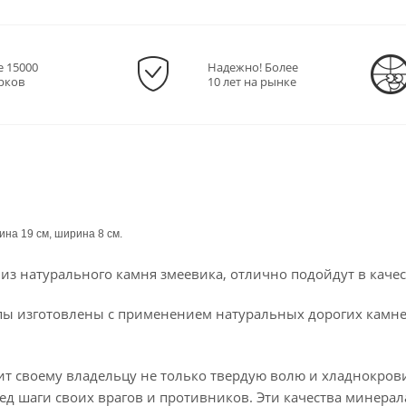
е 15000
Надежно! Более
рков
10 лет на рынке
ина 19 см, ширина 8 см.
з натурального камня змеевика, отлично подойдут в качест
пы изготовлены с применением натуральных дорогих камне
ит своему владельцу не только твердую волю и хладнокрови
ед шаги своих врагов и противников. Эти качества минера