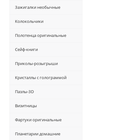
Зажигалки необычные
Колокольчики
Полотенца оригинальные
Сейф-книги
Приколы-розыгрыши
Кристаллы с голограммой
Пазлы-ЗD
Визитницы
Фартуки оригинальные
Планетарии домашние