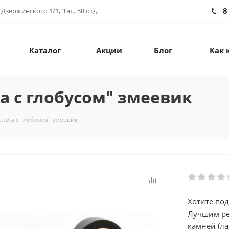
8
зержинского 1/1, 3 эт., 58 отд.
Каталог
Акции
Блог
Как 
а с глобусом" змеевик
елла с глобусом" змеевик
Хотите под
Лучшим ре
камней (ла