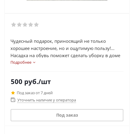
Чудесный подарок, приносящий не только
хорошее настроение, но и ощутимую пользу!
Насадка на обувь поможет сделать уборку в доме
легкой и нескучной!
Подробнее
Мягкая щетинка насадки бережно удалит пыль и
легкие загрязнения с поверхности пола одним
500
руб.
/шт
движением ноги!
Под заказ от 7 дней
Уточнить наличие у оператора
Под заказ