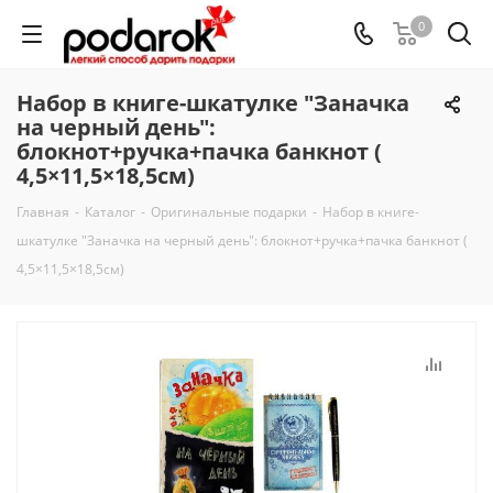
0
Набор в книге-шкатулке "Заначка
на черный день":
блокнот+ручка+пачка банкнот (
4,5×11,5×18,5см)
Главная
-
Каталог
-
Оригинальные подарки
-
Набор в книге-
шкатулке "Заначка на черный день": блокнот+ручка+пачка банкнот (
4,5×11,5×18,5см)