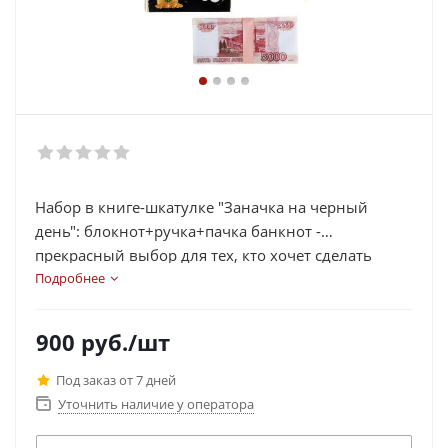
Набор в книге-шкатулке "Заначка на черный
день": блокнот+ручка+пачка банкнот -
прекрасный выбор для тех, кто хочет сделать
запоминающийся презент родным и близким.
Подробнее
900
руб.
/шт
Под заказ от 7 дней
Уточнить наличие у оператора