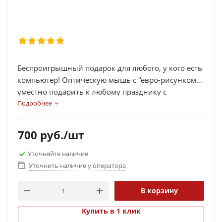
Беспроигрышный подарок для любого, у кого есть
компьютер! Оптическую мышь с "евро-рисунком"
уместно подарить к любому празднику с
пожеланиями процветания и финансового
Подробнее
благополучия!
700
руб.
/шт
Уточняйте наличие
Уточнить наличие у оператора
В корзину
Купить в 1 клик