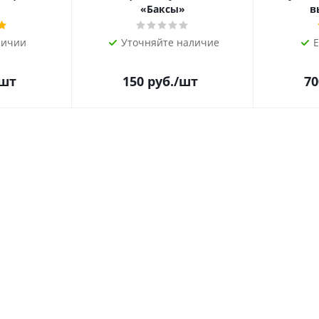
«Баксы»
в
личии
Уточняйте наличие
Е
/шт
150
руб.
/шт
70