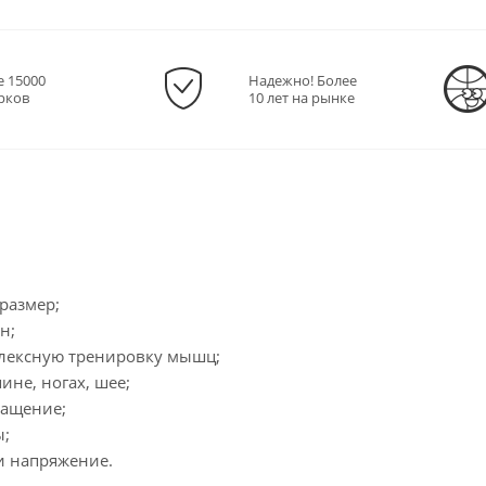
е 15000
Надежно! Более
рков
10 лет на рынке
размер;
н;
плексную тренировку мышц;
пине, ногах, шее;
ращение;
ы;
 и напряжение.