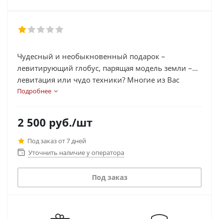
Чудесный и необыкновенный подарок –
левитирующий глобус, парящая модель земли –
левитация или чудо техники? Многие из Вас
видели такие подарки в магазинах, и каждый
Подробнее
поражался этому чуду, но не у каждого есть такой
глобус дома. Неважно сколько лет Вам или
2 500
руб.
/шт
одариваемому, но такой подарок приятно удивит
и обрадует, смотря на который Вы будете
Под заказ от 7 дней
удивляться тому, как глобус парит в воздухе без
Уточнить наличие у оператора
какой-либо поддержки.
Под заказ