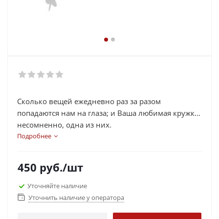
Сколько вещей ежедневно раз за разом
попадаются нам на глаза; и Ваша любимая кружка,
несомненно, одна из них.
Как было бы здорово, если бы они не просто
Подробнее
маячили перед глазами, а вдохновляли на
достижения новых вершин, вселяли уверенность
450
руб.
/шт
в своих возможностях, напоминали о чистом и
светлом или просто поднимали настроение!
Уточняйте наличие
Уточнить наличие у оператора