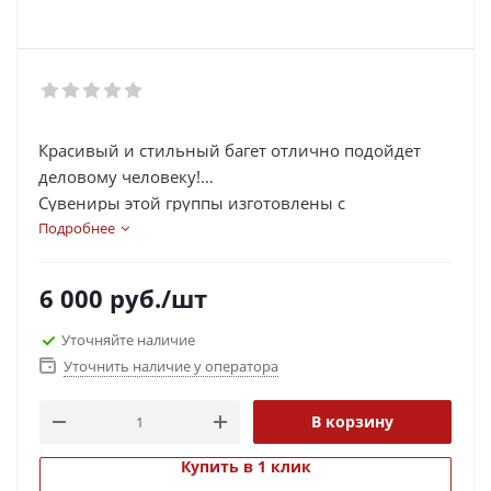
Красивый и стильный багет отлично подойдет
деловому человеку!
Сувениры этой группы изготовлены с
применением натуральных дорогих камней и
Подробнее
металлов, создающих эффект дороговизны и
элитности изделия.
6 000
руб.
/шт
Природная каменная крошка– это удивительный
отделочный материал, сочетающий достоинства
Уточняйте наличие
натурального камня с легкостью и многообразием
Уточнить наличие у оператора
ее использования. Крошка представляет собой
мелкие осколки природного камня и бывает
В корзину
различных видов, цветов и оттенков.
Купить в 1 клик