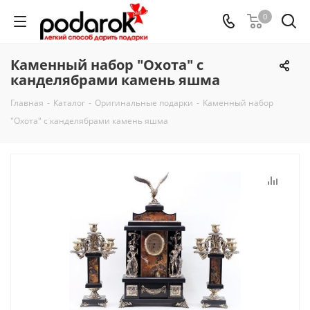
0
Каменный набор "Охота" с
канделябрами камень яшма
Главная
-
Каталог
-
Оригинальные подарки
-
Каменный набор
"Охота" с канделябрами камень яшма