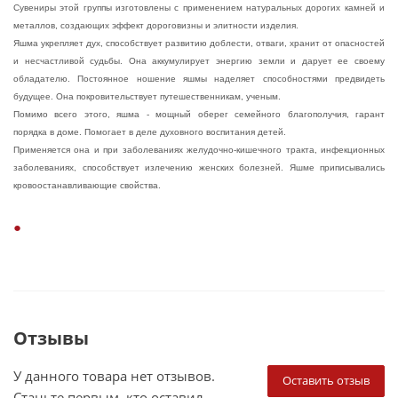
Сувениры этой группы изготовлены с применением натуральных дорогих камней и
металлов, создающих эффект дороговизны и элитности изделия.
Яшма укрепляет дух, способствует развитию доблести, отваги, хранит от опасностей
и несчастливой судьбы. Она аккумулирует энергию земли и дарует ее своему
обладателю. Постоянное ношение яшмы наделяет способностями предвидеть
будущее. Она покровительствует путешественникам, ученым.
Помимо всего этого, яшма - мощный оберег семейного благополучия, гарант
порядка в доме. Помогает в деле духовного воспитания детей.
Применяется она и при заболеваниях желудочно-кишечного тракта, инфекционных
заболеваниях, способствует излечению женских болезней. Яшме приписывались
кровоостанавливающие свойства.
Отзывы
У данного товара нет отзывов.
Оставить отзыв
Станьте первым, кто оставил