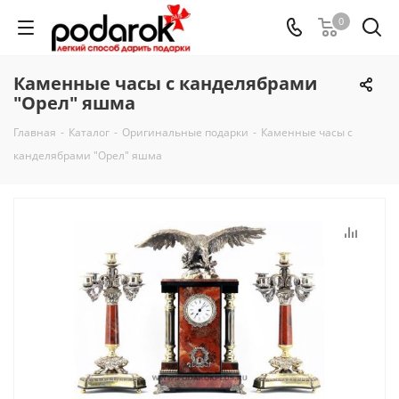
0
Каменные часы с канделябрами
"Орел" яшма
Главная
-
Каталог
-
Оригинальные подарки
-
Каменные часы с
канделябрами "Орел" яшма