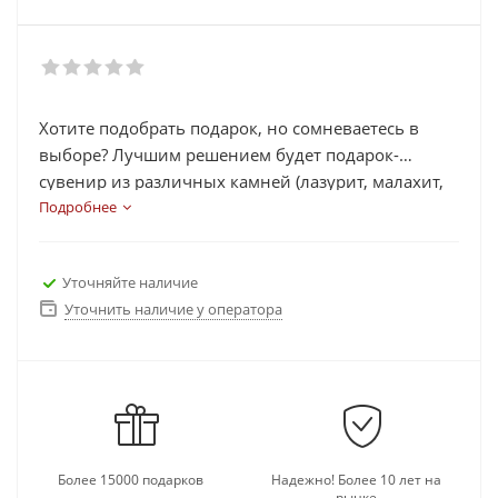
Хотите подобрать подарок, но сомневаетесь в
выборе? Лучшим решением будет подарок-
сувенир из различных камней (лазурит, малахит,
яшма, змеевик, агат, рубин, нефрит и др.) в виде
Подробнее
часов, шахмат, статуэток, икорниц, подковы.
Каждый сувенир выполнен из камней, которые
Уточняйте наличие
несут в себе определенную энергетическую силу,
Уточнить наличие у оператора
помогают в работе, делах, активизируют
иммунную работу организма и многое другое.
Выберете подходящий подарок для своих близких
и родных, а также его можно подарить
руководителям и коллегам, так как камни на
сувенирах добавляют изящность и элитность
подарку.
Более 15000 подарков
Надежно! Более 10 лет на
рынке