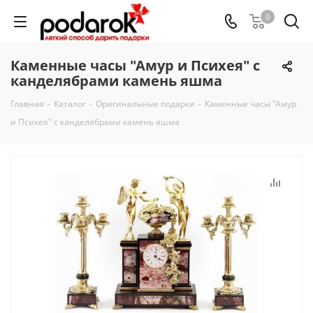
0
Каменные часы "Амур и Психея" с
канделябрами камень яшма
Главная
-
Каталог
-
Оригинальные подарки
-
Каменные часы "Амур
и Психея" с канделябрами камень яшма