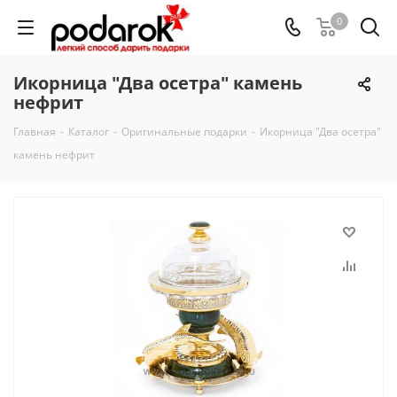
0
Икорница "Два осетра" камень
нефрит
Главная
-
Каталог
-
Оригинальные подарки
-
Икорница "Два осетра"
камень нефрит