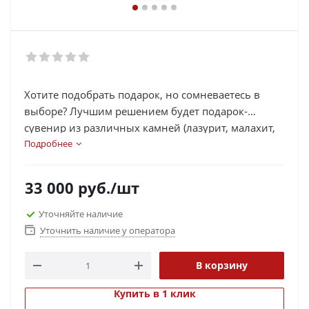
Хотите подобрать подарок, но сомневаетесь в
выборе? Лучшим решением будет подарок-
сувенир из различных камней (лазурит, малахит,
яшма, змеевик, агат, рубин, нефрит и др.) в виде
Подробнее
часов, шахмат, статуэток, икорниц, подковы.
Каждый сувенир выполнен из камней, которые
33 000
руб.
/шт
несут в себе определенную энергетическую силу,
помогают в работе, делах, активизируют
Уточняйте наличие
иммунную работу организма и многое другое.
Уточнить наличие у оператора
Выберете подходящий подарок для своих близких
и родных, а также его можно подарить
В корзину
руководителям и коллегам, так как камни на
сувенирах добавляют изящность и элитность
Купить в 1 клик