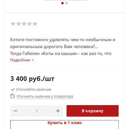
Хотите постоянно удивлять чем-то необычным и
оригинальным дорогого Вам человека?
Тогда Гобелен «Коты на крыше» - как раз то, что
нужно: эксклюзивная работа от мастера! Такой
Подробнее
картины больше не будет ни у кого!!!
3 400
руб.
/шт
Уточняйте наличие
Уточнить наличие у оператора
В корзину
Купить в 1 клик