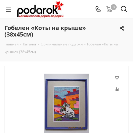
0
Гобелен «Коты на крыше»
(38х45см)
Главная
-
Каталог
-
Оригинальные подарки
-
Гобелен «Коты на
крыше» (38х45см)