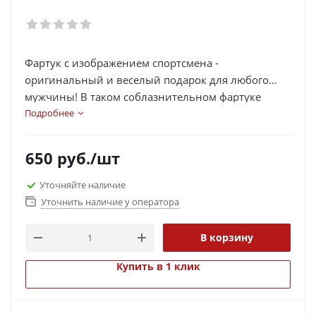
Фартук с изображением спортсмена -
оригинальный и веселый подарок для любого
мужчины! В таком соблазнительном фартуке
можно стать неотразимым даже на кухне!
Подробнее
Фартук с приколом также можно использовать как
оригинальный аксессуар для вечеринок, для
650
руб.
/шт
конкурсов и розыгрышей на любом празднике.
Уточняйте наличие
Уточнить наличие у оператора
В корзину
Купить в 1 клик