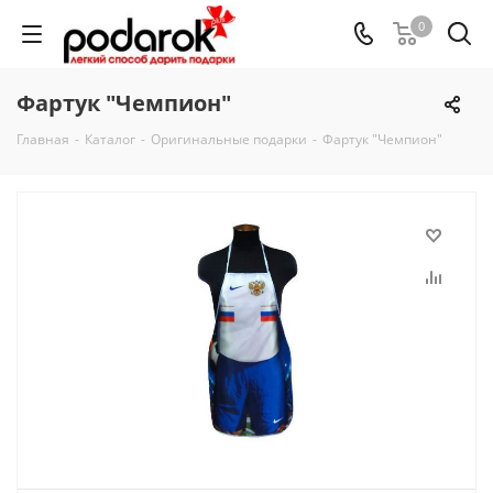
0
Фартук "Чемпион"
Главная
-
Каталог
-
Оригинальные подарки
-
Фартук "Чемпион"