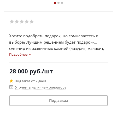
Хотите подобрать подарок, но сомневаетесь в
выборе? Лучшим решением будет подарок-
сувенир из различных камней (лазурит, малахит,
яшма, змеевик, агат, рубин, нефрит и др.) в виде
Подробнее
часов, шахмат, статуэток, икорниц, подковы.
Каждый сувенир выполнен из камней, которые
28 000
руб.
/шт
несут в себе определенную энергетическую силу,
помогают в работе, делах, активизируют
Под заказ от 7 дней
иммунную работу организма и многое другое.
Уточнить наличие у оператора
Выберете подходящий подарок для своих близких
и родных, а также его можно подарить
Под заказ
руководителям и коллегам, так как камни на
сувенирах добавляют изящность и элитность