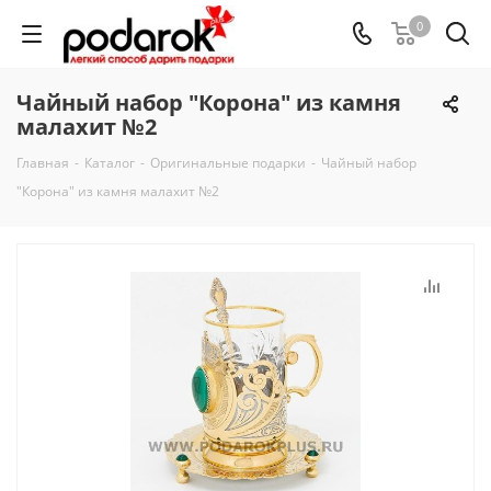
0
Чайный набор "Корона" из камня
малахит №2
Главная
-
Каталог
-
Оригинальные подарки
-
Чайный набор
"Корона" из камня малахит №2