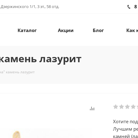
8
зержинского 1/1, 3 эт., 58 отд.
Каталог
Акции
Блог
Как 
камень лазурит
а" камень лазурит
Хотите под
Лучшим ре
камней (ла