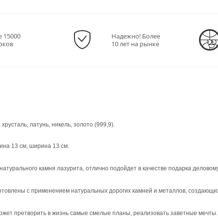
е 15000
Надежно! Более
рков
10 лет на рынке
хрусталь, латунь, никель, золото (999,9).
ина 13 см, ширина 13 см.
атурального камня лазурита, отлично подойдет в качестве подарка деловому 
отовлены с применением натуральных дорогих камней и металлов, создающи
ожет претворить в жизнь самые смелые планы, реализовать заветные мечты.