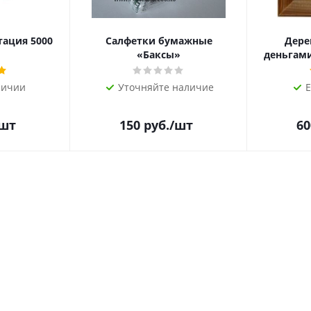
тация 5000
Салфетки бумажные
Дере
«Баксы»
деньгами 
личии
Уточняйте наличие
Е
/шт
150
руб.
/шт
60