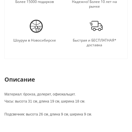
времени, ведь изделия из нее в и современном
Более 15000 подарков
Надежно! Более 10 лет на
рынке
этикете остаются в категории «вечных ценностей».
Шоурум в Новосибирске
Быстрая и БЕСПЛАТНАЯ*
доставка
Описание
Материал: бронза, долерит, офиокальцит.
Часы: высота 31 см, длина 19 см, ширина 18 см.
Подсвечник: высота 26 см, длина 9 см, ширина 9 см.