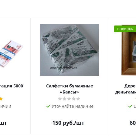
НОВИНКА
тация 5000
Салфетки бумажные
Дере
«Баксы»
деньгами 
личии
Уточняйте наличие
Е
/шт
150
руб.
/шт
60