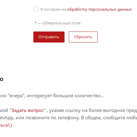
Я согласен на
обработку персональных данных
—
Обязательные поля
*
Сбросить
о
о "вчера", интересует большое количество...
мой "
Задать вопрос
" , указав ссылку на более выгодное пре
tsApp, или позвоните по телефону. В общем, сообщите лю
ься!;)