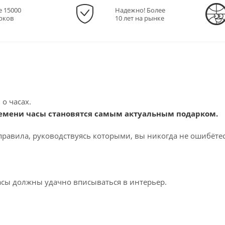
е 15000
Надежно! Более
рков
10 лет на рынке
 о часах.
емени часы становятся самым актуальным подарком.
правила, руководствуясь которыми, вы никогда не ошибётес
сы должны удачно вписываться в интерьер.