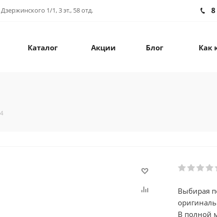
8
зержинского 1/1, 3 эт., 58 отд.
Каталог
Акции
Блог
Как 
34
Выбирая по
оригиналь
В полной м