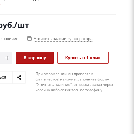
е вещи как якоря, взаимосвязаны с различными
, которые происходят в жизни того или иного
Поэтому подарив часы, вы оставите о себе некий
руб.
/шт
того, кому Вы их дарите.
ые дизайнерские часы на Вашем столе - очень
е наличие
Уточнить наличие у оператора
7х10х21 см.
В корзину
Купить в 1 клик
При оформлении мы проверяем
ься
фактическое! наличие. 3аполните форму
"Уточнить наличие", отправьте заказ через
корзину либо свяжитесь по телефону.