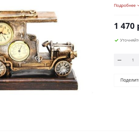
Подаренны
Подробнее
событиями
человека. 
1 470
якорь для 
Миниатюрн
Уточняйт
стильно!
Размеры: 2
Поделит