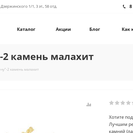
8
зержинского 1/1, 3 эт., 58 отд.
Каталог
Акции
Блог
Как 
"-2 камень малахит
ачу"-2 камень малахит
Хотите под
Лучшим ре
камней (ла