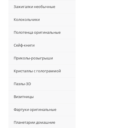
Зажигалки необычные
Колокольчики
Полотенца оригинальные
Сейф-книги
Приколы-розыгрыши
Кристаллы с голограммой
Пазлы-ЗD
Визитницы
Фартуки оригинальные
Планетарии домашние