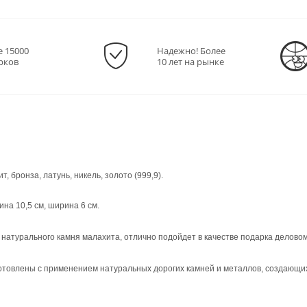
е 15000
Надежно! Более
рков
10 лет на рынке
, бронза, латунь, никель, золото (999,9).
ина 10,5 см, ширина 6 см.
натурального камня малахита, отлично подойдет в качестве подарка деловому
отовлены с применением натуральных дорогих камней и металлов, создающи