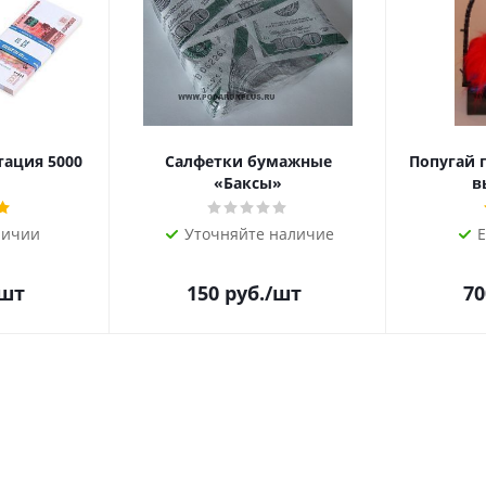
тация 5000
Салфетки бумажные
Попугай 
«Баксы»
в
личии
Уточняйте наличие
Е
/шт
150
руб.
/шт
70