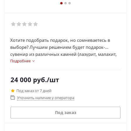
Хотите подобрать подарок, но сомневаетесь в
выборе? Лучшим решением будет подарок-
сувенир из различных камней (лазурит, малахит,
яшма, змеевик, агат, рубин, нефрит и др.) в виде
Подробнее
часов, шахмат, статуэток, икорниц, подковы.
Каждый сувенир выполнен из камней, которые
24 000
руб.
/шт
несут в себе определенную энергетическую силу,
помогают в работе, делах, активизируют
Под заказ от 7 дней
иммунную работу организма и многое другое.
Уточнить наличие у оператора
Выберете подходящий подарок для своих близких
и родных, а также его можно подарить
Под заказ
руководителям и коллегам, так как камни на
сувенирах добавляют изящность и элитность