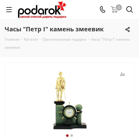
0
Часы "Петр I" камень змеевик
Главная
-
Каталог
-
Оригинальные подарки
-
Часы "Петр I" камень
змеевик