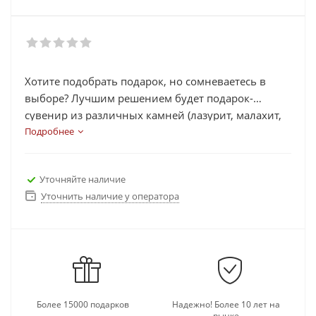
Хотите подобрать подарок, но сомневаетесь в
выборе? Лучшим решением будет подарок-
сувенир из различных камней (лазурит, малахит,
яшма, змеевик, агат, рубин, нефрит и др.) в виде
Подробнее
часов, шахмат, статуэток, икорниц, подковы.
Каждый сувенир выполнен из камней, которые
Уточняйте наличие
несут в себе определенную энергетическую силу,
Уточнить наличие у оператора
помогают в работе, делах, активизируют
иммунную работу организма и многое другое.
Выберете подходящий подарок для своих близких
и родных, а также его можно подарить
руководителям и коллегам, так как камни на
сувенирах добавляют изящность и элитность
подарку.
Более 15000 подарков
Надежно! Более 10 лет на
рынке