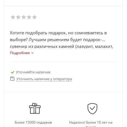
Хотите подобрать подарок, но сомневаетесь в
выборе? Лучшим решением будет подарок-
сувенир из различных камней (лазурит, малахит,
яшма, змеевик, агат, рубин, нефрит и др.) в виде
Подробнее
часов, шахмат, статуэток, икорниц, подковы.
Каждый сувенир выполнен из камней, которые
Уточняйте наличие
несут в себе определенную энергетическую силу,
Уточнить наличие у оператора
помогают в работе, делах, активизируют
иммунную работу организма и многое другое.
Выберете подходящий подарок для своих близких
и родных, а также его можно подарить
руководителям и коллегам, так как камни на
сувенирах добавляют изящность и элитность
подарку.
Более 15000 подарков
Надежно! Более 10 лет на
рынке