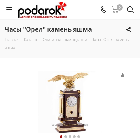
0
Часы "Орел" камень яшма
Главная
-
Каталог
-
Оригинальные подарки
-
Часы "Орел" камень
яшма