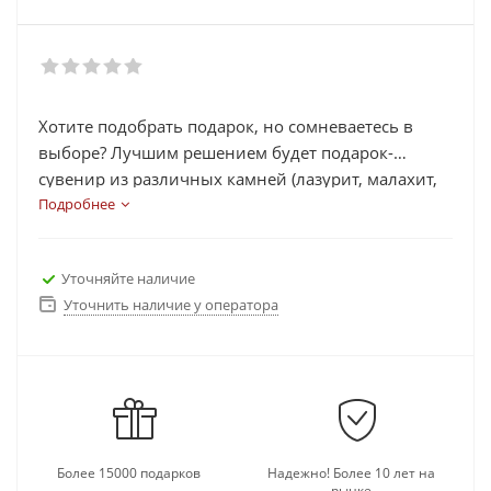
Хотите подобрать подарок, но сомневаетесь в
выборе? Лучшим решением будет подарок-
сувенир из различных камней (лазурит, малахит,
яшма, змеевик, агат, рубин, нефрит и др.) в виде
Подробнее
часов, шахмат, статуэток, икорниц, подковы.
Каждый сувенир выполнен из камней, которые
Уточняйте наличие
несут в себе определенную энергетическую силу,
Уточнить наличие у оператора
помогают в работе, делах, активизируют
иммунную работу организма и многое другое.
Выберете подходящий подарок для своих близких
и родных, а также его можно подарить
руководителям и коллегам, так как камни на
сувенирах добавляют изящность и элитность
подарку.
Более 15000 подарков
Надежно! Более 10 лет на
рынке