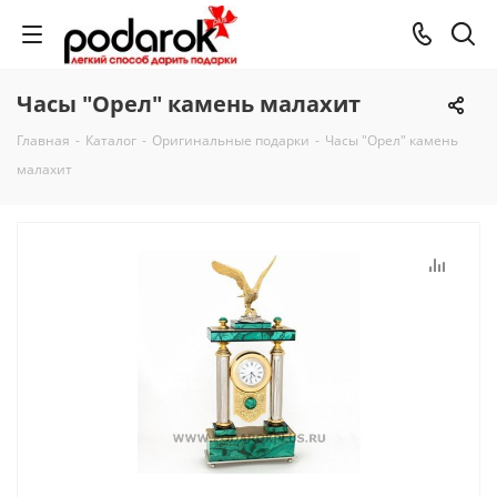
Часы "Орел" камень малахит
Главная
-
Каталог
-
Оригинальные подарки
-
Часы "Орел" камень
малахит