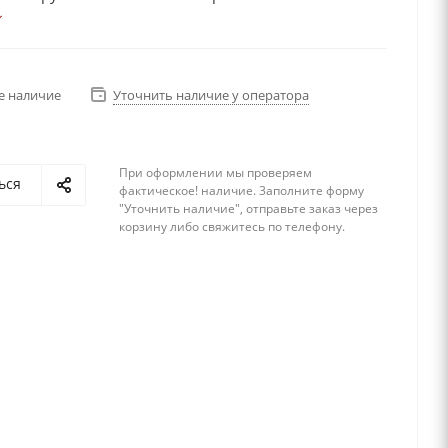
ых дорогих камней и металлов, создающих эффект
ны и элитности изделия.
еевик дарит своему владельцу не только твердую
днокровие, но и развивает интуицию, дает
е наличие
Уточнить наличие у оператора
ть просчитывать наперед шаги своих врагов и
ов. Эти качества минерала привлекают юристов и
юдей.
При оформлении мы проверяем
ься
фактическое! наличие. 3аполните форму
"Уточнить наличие", отправьте заказ через
корзину либо свяжитесь по телефону.