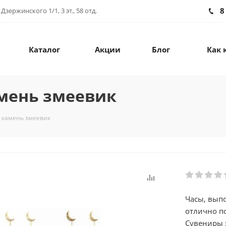
8
зержинского 1/1, 3 эт., 58 отд.
Каталог
Акции
Блог
Как 
амень змеевик
 камень змеевик
Часы, вып
отлично по
Сувениры 