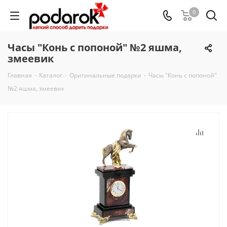
0
Часы "Конь с попоной" №2 яшма,
змеевик
Главная
-
Каталог
-
Оригинальные подарки
-
Часы "Конь с попоной"
№2 яшма, змеевик