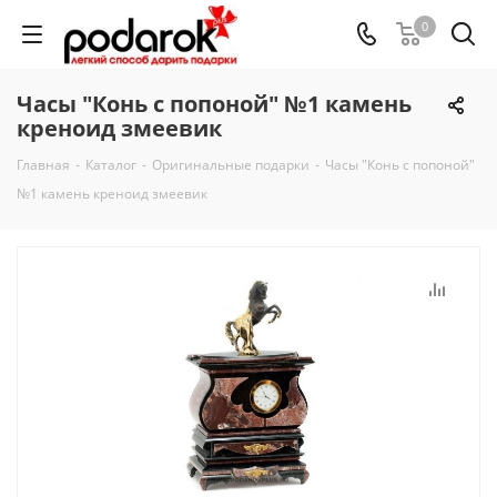
0
Часы "Конь с попоной" №1 камень
креноид змеевик
Главная
-
Каталог
-
Оригинальные подарки
-
Часы "Конь с попоной"
№1 камень креноид змеевик