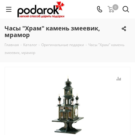
0
Часы "Храм" камень змеевик,
мрамор
Главная
-
Каталог
-
Оригинальные подарки
-
Часы "Храм" камень
змеевик, мрамор