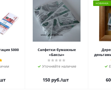
НОВИНКА
тация 5000
Салфетки бумажные
Дере
«Баксы»
деньгами 
личии
Уточняйте наличие
Е
/шт
150
руб.
/шт
60