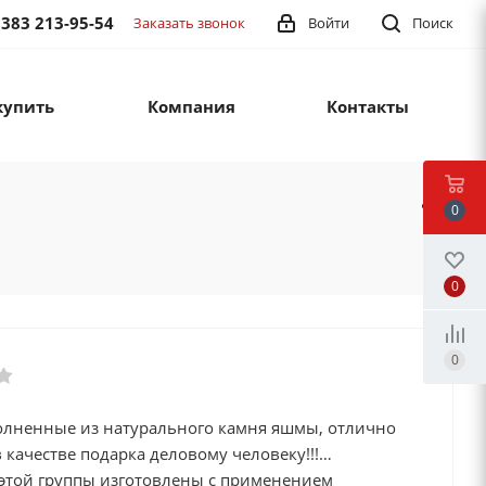
 383 213-95-54
Заказать звонок
Войти
Поиск
купить
Компания
Контакты
1
0
0
0
олненные из натурального камня яшмы, отлично
 качестве подарка деловому человеку!!!
этой группы изготовлены с применением