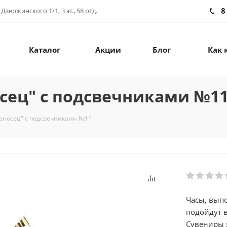
8
зержинского 1/1, 3 эт., 58 отд.
Каталог
Акции
Блог
Как 
сец" с подсвечниками №1
доносец" с подсвечниками №11
Часы, вып
подойдут в
Сувениры 