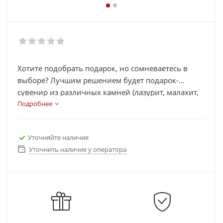
Хотите подобрать подарок, но сомневаетесь в
выборе? Лучшим решением будет подарок-
сувенир из различных камней (лазурит, малахит,
яшма, змеевик, агат, рубин, нефрит и др.) в виде
Подробнее
часов, шахмат, статуэток, икорниц, подковы.
Каждый сувенир выполнен из камней, которые
Уточняйте наличие
несут в себе определенную энергетическую силу,
Уточнить наличие у оператора
помогают в работе, делах, активизируют
иммунную работу организма и многое другое.
Выберете подходящий подарок для своих близких
и родных, а также его можно подарить
руководителям и коллегам, так как камни на
сувенирах добавляют изящность и элитность