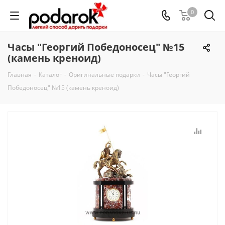
0
Часы "Георгий Победоносец" №15
(камень креноид)
Главная
-
Каталог
-
Оригинальные подарки
-
Часы "Георгий
Победоносец" №15 (камень креноид)