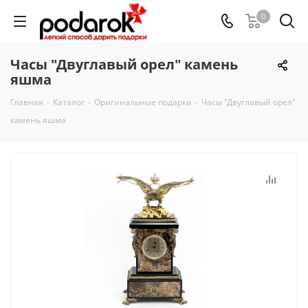
0
Часы "Двуглавый орел" камень
яшма
Главная
-
Каталог
-
Оригинальные подарки
-
Часы "Двуглавый орел"
камень яшма