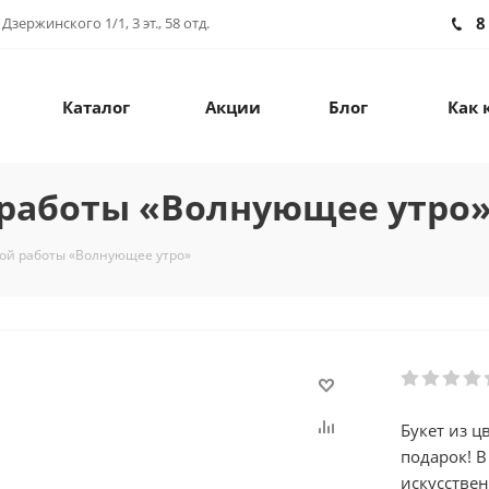
8
зержинского 1/1, 3 эт., 58 отд.
Каталог
Акции
Блог
Как 
 работы «Волнующее утро
ной работы «Волнующее утро»
Букет из 
подарок! В
искусстве