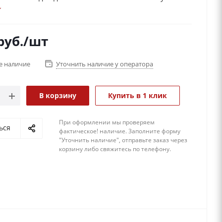
 выбирают именно композицию, составленную из
скусственных цветов в сочетании с конфетами.
руб.
/шт
е наличие
Уточнить наличие у оператора
В корзину
Купить в 1 клик
При оформлении мы проверяем
ься
фактическое! наличие. 3аполните форму
"Уточнить наличие", отправьте заказ через
корзину либо свяжитесь по телефону.