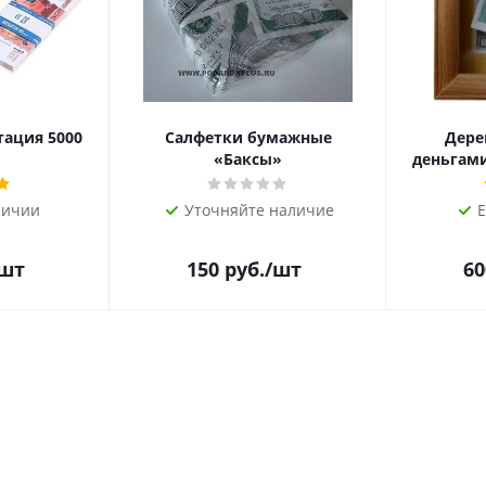
тация 5000
Салфетки бумажные
Дере
«Баксы»
деньгами 
личии
Уточняйте наличие
Е
/шт
150
руб.
/шт
60