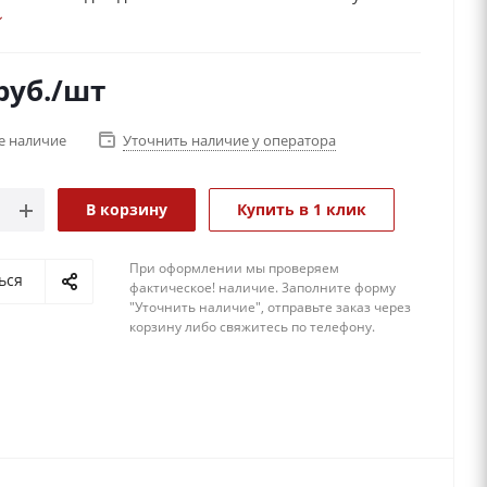
 выбирают именно композицию, составленную из
скусственных цветов в сочетании с конфетами.
руб.
/шт
е наличие
Уточнить наличие у оператора
В корзину
Купить в 1 клик
При оформлении мы проверяем
ься
фактическое! наличие. 3аполните форму
"Уточнить наличие", отправьте заказ через
корзину либо свяжитесь по телефону.