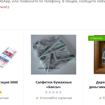
tsApp, или позвоните по телефону. В общем, сообщите лю
ься!;)
НОВИНКА
тация 5000
Салфетки бумажные
Дере
«Баксы»
деньгами 
личии
Уточняйте наличие
Е