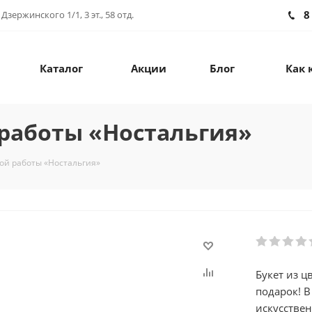
8
зержинского 1/1, 3 эт., 58 отд.
Каталог
Акции
Блог
Как 
 работы «Ностальгия»
ной работы «Ностальгия»
Букет из 
подарок! В
искусстве