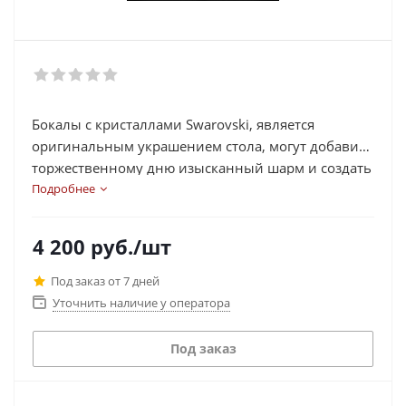
Бокалы с кристаллами Swarovski, является
оригинальным украшением стола, могут добавить
торжественному дню изысканный шарм и создать
при этом атмосферу романтики и нежности.
Подробнее
Особо хочется отметить эксклюзивные,
великолепно ограненные кристаллы Swarovski,
4 200
руб.
/шт
которые ценятся в мире на уровне драгоценных
камней и давно уже считаются признаком
Под заказ от 7 дней
роскоши. Бокалы, украшенные кристаллами
Уточнить наличие у оператора
Swarovski - это престиж, утонченность и новизна.
Высокое качество и тепло ручной декорации.
Под заказ