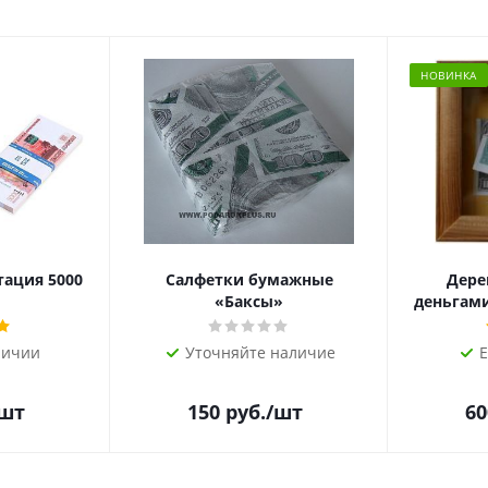
НОВИНКА
тация 5000
Салфетки бумажные
Дере
«Баксы»
деньгами 
личии
Уточняйте наличие
Е
/шт
150
руб.
/шт
60