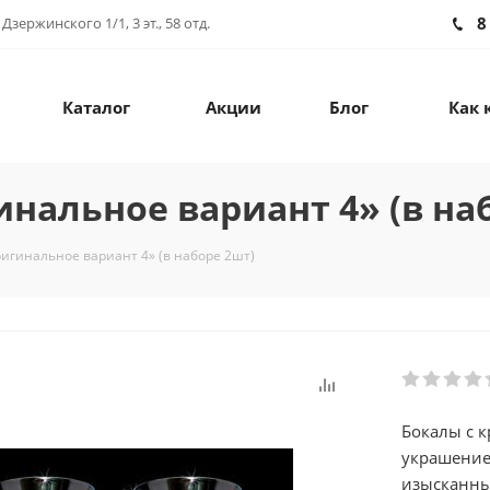
8
зержинского 1/1, 3 эт., 58 отд.
Каталог
Акции
Блог
Как 
альное вариант 4» (в на
гинальное вариант 4» (в наборе 2шт)
Бокалы с к
украшение
изысканны