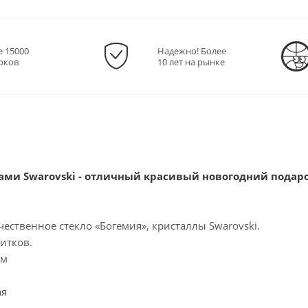
е 15000
Надежно! Более
рков
10 лет на рынке
ами Swarovski - отличный красивый новогодний подарок
ественное стекло «Богемия», кристаллы Swarovski.
итков.
мм
л
ая