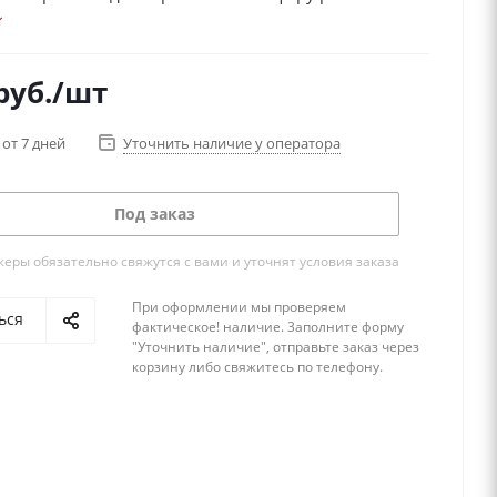
ется отметить эксклюзивные, великолепно
 кристаллы Swarovski, которые ценятся в мире на
руб.
/шт
агоценных камней и давно уже считаются
 роскоши. Бокалы, украшенные кристаллами
 от 7 дней
Уточнить наличие у оператора
- это престиж, утонченность и новизна. Высокое
чество и тепло ручной декорации.
Под заказ
ры обязательно свяжутся с вами и уточнят условия заказа
При оформлении мы проверяем
ься
фактическое! наличие. 3аполните форму
"Уточнить наличие", отправьте заказ через
корзину либо свяжитесь по телефону.