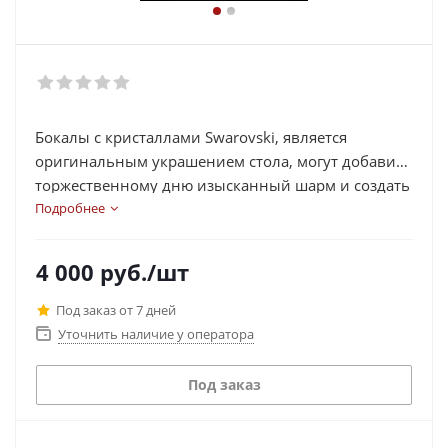
Бокалы с кристаллами Swarovski, является
оригинальным украшением стола, могут добавить
торжественному дню изысканный шарм и создать
при этом атмосферу романтики и нежности.
Подробнее
Особо хочется отметить эксклюзивные,
великолепно ограненные кристаллы Swarovski,
4 000
руб.
/шт
которые ценятся в мире на уровне драгоценных
камней и давно уже считаются признаком
Под заказ от 7 дней
роскоши. Бокалы, украшенные кристаллами
Уточнить наличие у оператора
Swarovski - это престиж, утонченность и новизна.
Высокое качество и тепло ручной декорации.
Под заказ
Красивая пора Зима – это белоснежный покров,
мороз и солнце! А также всеми любимый