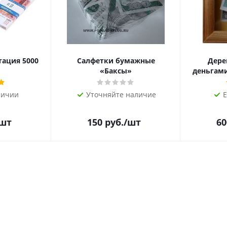
тация 5000
Салфетки бумажные
Дере
«Баксы»
деньгами 
личии
Уточняйте наличие
Е
/шт
150
руб.
/шт
60