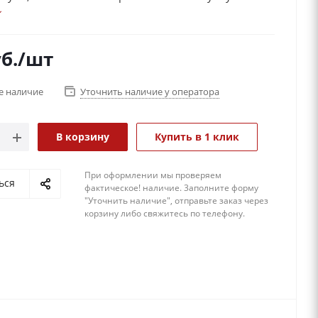
 как кажется на первый взгляд.
рные пазлы-головоломки, в том числе и 3D пазл ,
я слоями. Получается объемная фигура.
б.
/шт
иво!!!
е наличие
Уточнить наличие у оператора
В корзину
Купить в 1 клик
При оформлении мы проверяем
ься
фактическое! наличие. 3аполните форму
"Уточнить наличие", отправьте заказ через
корзину либо свяжитесь по телефону.