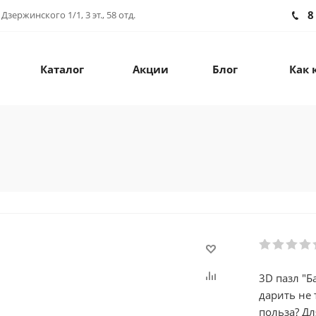
8
зержинского 1/1, 3 эт., 58 отд.
Каталог
Акции
Блог
Как 
3D пазл "Б
дарить не 
польза? Дл