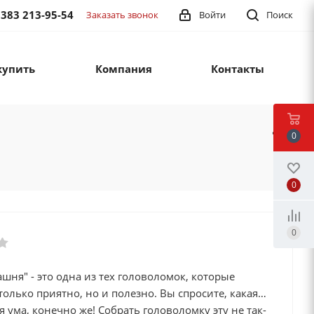
 383 213-95-54
Заказать звонок
Войти
Поиск
купить
Компания
Контакты
0
0
0
ашня" - это одна из тех головоломок, которые
только приятно, но и полезно. Вы спросите, какая
я ума, конечно же! Собрать головоломку эту не так-