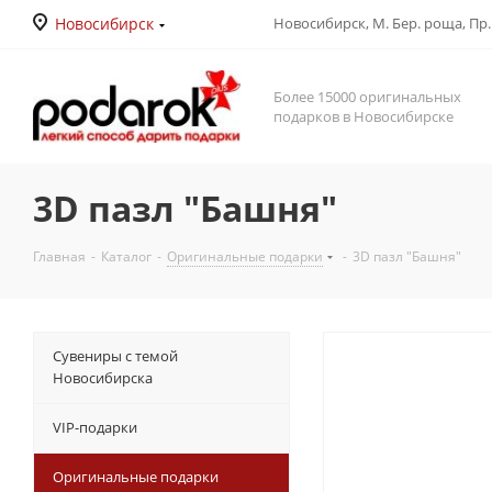
Новосибирск
Новосибирск, М. Бер. роща, Пр. Д
Более 15000 оригинальных
подарков в Новосибирске
3D пазл "Башня"
Главная
-
Каталог
-
Оригинальные подарки
-
3D пазл "Башня"
Сувениры с темой
Новосибирска
VIP-подарки
Оригинальные подарки