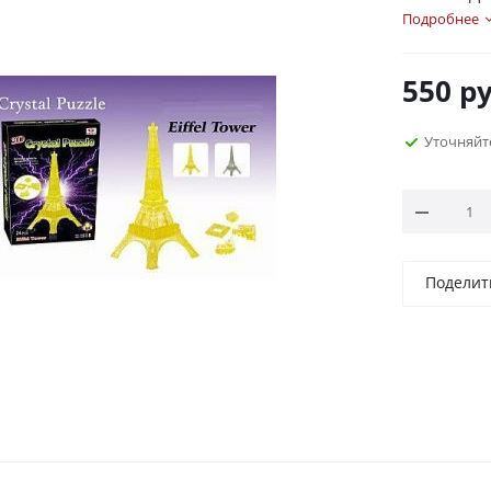
то просто,
Подробнее
Все трехме
собираютс
550
ру
Очень крас
Уточняйт
Поделит