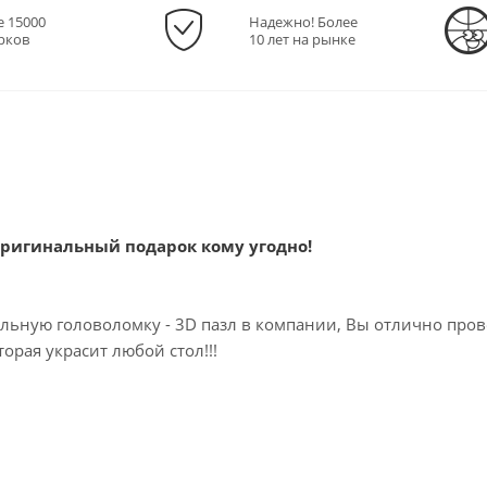
е 15000
Надежно! Более
рков
10 лет на рынке
 оригинальный подарок кому угодно!
льную головоломку - 3D пазл в компании, Вы отлично пров
орая украсит любой стол!!!