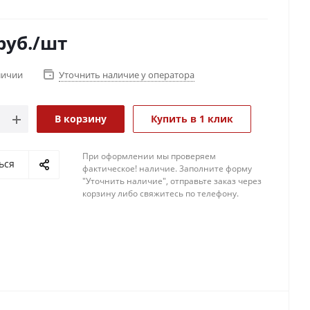
ем головы, чтобы предотвратить спадание каски
ков.
руб.
/шт
но регулировать интенсивность подачи напитка по
пециальной клипсой.
личии
Уточнить наличие у оператора
В корзину
Купить в 1 клик
При оформлении мы проверяем
ься
фактическое! наличие. 3аполните форму
"Уточнить наличие", отправьте заказ через
корзину либо свяжитесь по телефону.