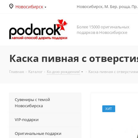
Новосибирск
Новосибирск, М. Бер. роща, Пр. Д
Более 15000 оригинальных
подарков в Новосибирске
Каска пивная с отверсти
Главная
-
Каталог
-
Ко дню рождения!
-
Каска пивная с отверстиям
Сувениры с темой
Новосибирска
ХИТ
VIP-подарки
Оригинальные подарки