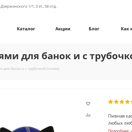
зержинского 1/1, 3 эт., 58 отд.
Каталог
Акции
Блог
Как 
ями для банок и с трубочк
и для банок и с трубочкой (синяя)
Пивная кас
любых люб
Обруч внут
Подробнее