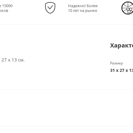
е 15000
Надежно! Более
рков
10 лет на рынке
Характ
 27 х 13 см.
Размер
31 х 27 х 1