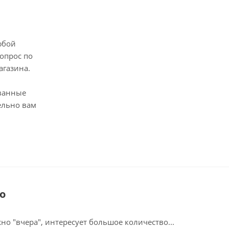
юбой
опрос по
агазина.
ванные
ельно вам
о
о "вчера", интересует большое количество...