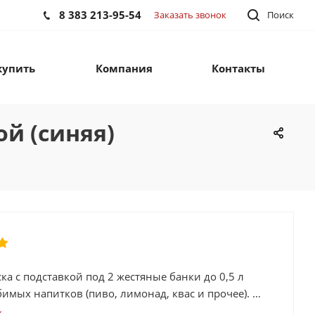
8 383 213-95-54
Заказать звонок
Поиск
купить
Компания
Контакты
ой (синяя)
ка с подставкой под 2 жестяные банки до 0,5 л
имых напитков (пиво, лимонад, квас и прочее).
ри каски позволяет регулировать размер под