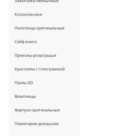
Зажигалки необычные
Колокольчики
Полотенца оригинальные
Сейф-книги
Приколы-розыгрыши
Кристаллы с голограммой
Пазлы-ЗD
Визитницы
Фартуки оригинальные
Планетарии домашние