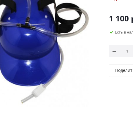
любой объ
для напит
1 100
Также мож
трубкам с
Есть в на
Поделит