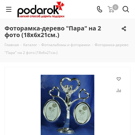
0
Фоторамка-дерево "Пара" на 2
фото (18x6x21см.)
Главная
-
Каталог
-
Фотоальбомы и фоторамки
-
Фоторамка-дерево
"Пара" на 2 фото (18x6x21см.)