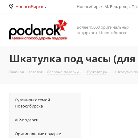
Новосибирск
Новосибирск, М. Бер. роща, Пр. Д
Более 15000 оригинальных
подарков в Новосибирске
Шкатулка под часы (для 2
Главная
-
Каталог
-
Деловые подарки
-
Бухгалтеру
-
Шкатулка под
Сувениры с темой
Новосибирска
VIP-подарки
Оригинальные подарки