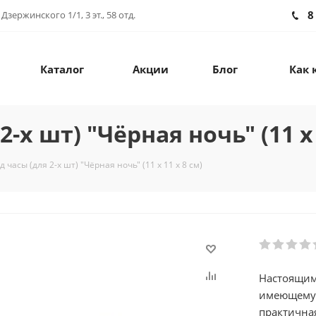
8
зержинского 1/1, 3 эт., 58 отд.
Каталог
Акции
Блог
Как 
-х шт) "Чёрная ночь" (11 х 
 часы (для 2-х шт) "Чёрная ночь" (11 х 11 х 8 см)
Настоящим
имеющему 
практичная