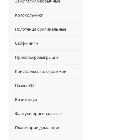
Зажигалки необычные
Колокольчики
Полотенца оригинальные
Сейф-книги
Приколы-розыгрыши
Кристаллы с голограммой
Пазлы-ЗD
Визитницы
Фартуки оригинальные
Планетарии домашние