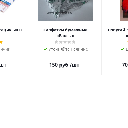
тация 5000
Салфетки бумажные
Попугай 
«Баксы»
в
личии
Уточняйте наличие
Е
/шт
150
руб.
/шт
70