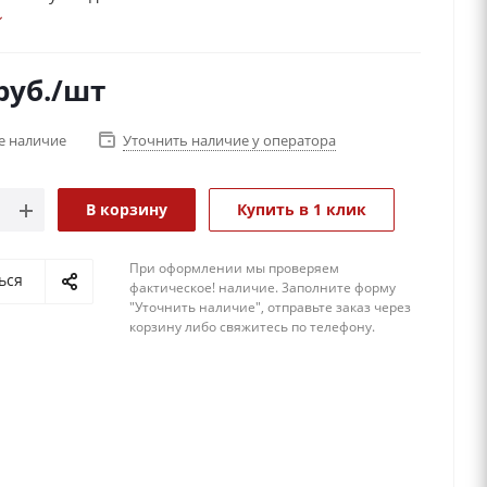
 для 2-ух часов.
руб.
/шт
е наличие
Уточнить наличие у оператора
В корзину
Купить в 1 клик
При оформлении мы проверяем
ься
фактическое! наличие. 3аполните форму
"Уточнить наличие", отправьте заказ через
корзину либо свяжитесь по телефону.