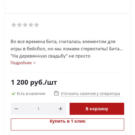
Во все времена бита, считалась элементом для
игры в бейсбол, но мы ломаем стереотипы! Бита
"На деревянную свадьбу" не просто
спортинвентарь, который вам вряд ли
Подробнее
пригодится, это, в первую очередь, отличный
подарок для любого мужчины. Эксклюзивный
1 200
руб.
/шт
дизайн разработан специально для мужчин,
знающих “в чем сила“.
Есть в наличии
Уточнить наличие у оператора
В корзину
Купить в 1 клик