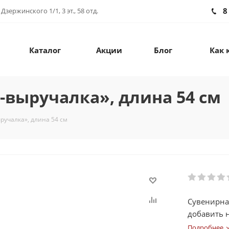
8
зержинского 1/1, 3 эт., 58 отд.
Каталог
Акции
Блог
Как 
-выручалка», длина 54 см
ручалка», длина 54 см
Сувенирная
добавить 
Подробнее