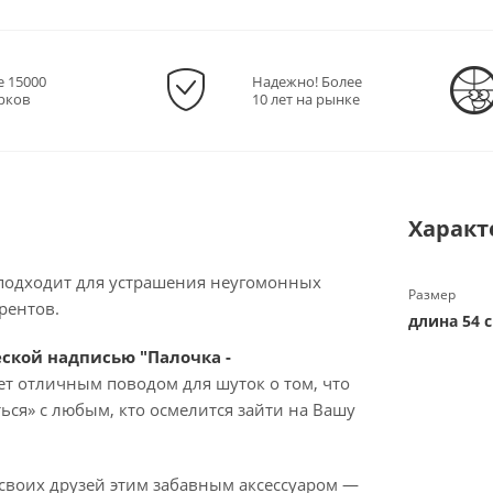
е 15000
Надежно! Более
рков
10 лет на рынке
Характ
 подходит для устрашения неугомонных
Размер
рентов.
длина 54 
ской надписью "Палочка -
ет отличным поводом для шуток о том, что
ься» с любым, кто осмелится зайти на Вашу
 своих друзей этим забавным аксессуаром —