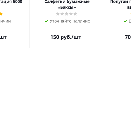
тация 5000
Салфетки бумажные
Попугай 
«Баксы»
в
личии
Уточняйте наличие
Е
/шт
150
руб.
/шт
70