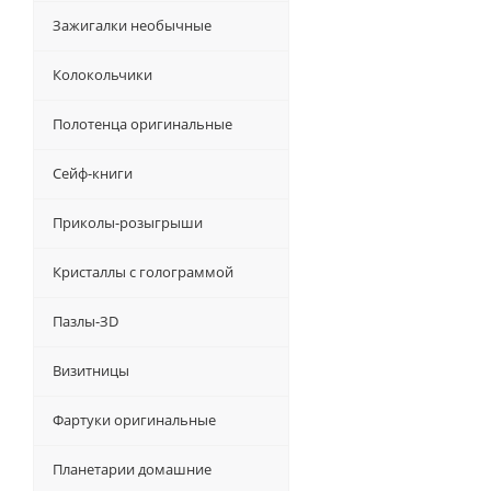
Зажигалки необычные
Колокольчики
Полотенца оригинальные
Сейф-книги
Приколы-розыгрыши
Кристаллы с голограммой
Пазлы-ЗD
Визитницы
Фартуки оригинальные
Планетарии домашние