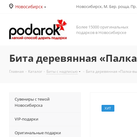
Новосибирск
Новосибирск, М. Бер. роща, Пр. Д
Более 15000 оригинальных
подарков в Новосибирске
Бита деревянная «Палка
Главная
-
Каталог
-
Биты с надписью
-
Бита деревянная «Палка-вы
Сувениры с темой
Новосибирска
ХИТ
VIP-подарки
Оригинальные подарки