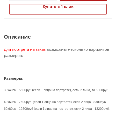
интерьере.
Преимущества таких произведений искусств, в
Купить в 1 клик
том, что они долго хранятся, не выцветают,
создают впечатление дороговизны и роскоши, и
имеют превосходную текстуру.
Описание
Для портрета на заказ
возможны несколько вариантов
размеров:
Размеры:
30х40см - 5600руб
(если 1 лицо на портрете), если 2 лица, то 6300руб
40х60см - 7600руб
(если 1 лицо на портрете), если 2 лица - 8300руб
60х80см - 12500руб
(
если 1 лицо на портрете), если 2 лица - 13200руб.