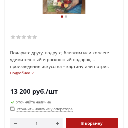
Подарите другу, подруге, близким или коллеге
удивительный и роскошный подарок,
произведение искусства – картину или потрет,
написанные маслом. Прекрасный и яркий
Подробнее
подарок оценят не только живописцы, но и
каждый, кто ценит и любит искусство, каждый,
13 200
руб.
/шт
для кого важен запоминающийся интерьер дома.
Картины или портрет маслом – это одна из веток
Уточняйте наличие
живописи, которая несет в картине эффект
Уточнить наличие у оператора
дороговизны, солидности, которая всегда
привлекает к себе внимание и очень выделяется в
В корзину