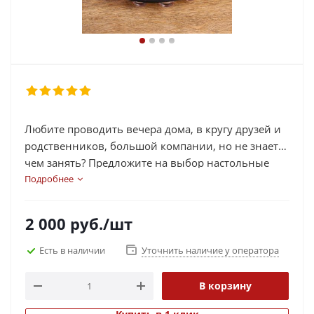
Любите проводить вечера дома, в кругу друзей и
родственников, большой компании, но не знаете
чем занять? Предложите на выбор настольные
игры: босс, спящие королевы, пиктомания,
Подробнее
питомцы доктора Дума, перемешка, пандемия,
мафия и многие другие. Такие игры подойдут для
2 000
руб.
/шт
любого возраста и будут интересны как детям,
подросткам так и взрослым. Они помогают
Есть в наличии
Уточнить наличие у оператора
развивать логику, мышление, не требуют
активного перемещения, подходят для любого
В корзину
количества игроков. Настольные игры можно