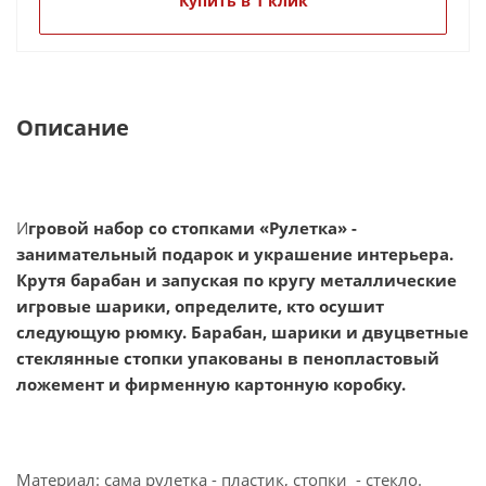
разделить на: экономические, стратегические,
Купить в 1 клик
военные, управленческие и др. Их можно
использовать в качестве досуга и развлечения,
общения, развития, образования.
Описание
И
гровой набор со стопками «Рулетка» -
занимательный подарок и украшение интерьера.
Крутя барабан и запуская по кругу металлические
игровые шарики, определите, кто осушит
следующую рюмку. Барабан, шарики и двуцветные
стеклянные стопки упакованы в пенопластовый
ложемент и фирменную картонную коробку.
Материал: сама рулетка - пластик, стопки - стекло.